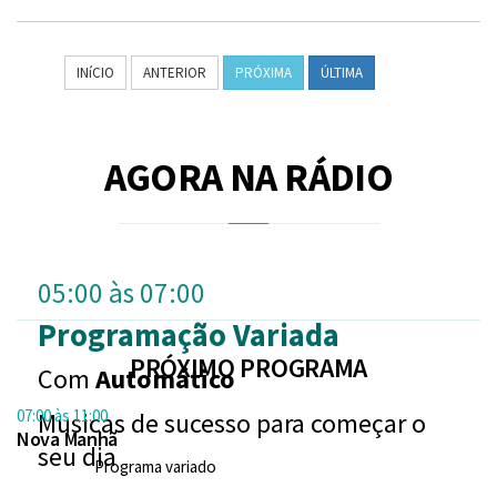
INíCIO
ANTERIOR
PRÓXIMA
ÚLTIMA
AGORA NA RÁDIO
05:00 às 07:00
Programação Variada
PRÓXIMO PROGRAMA
Com
Automático
07:00 às 11:00
Musicas de sucesso para começar o
Nova Manhã
seu dia
Programa variado