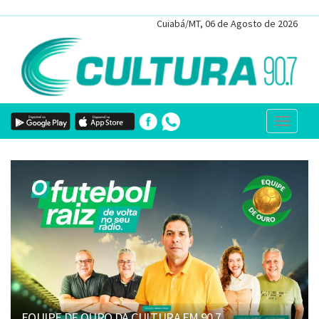
Cuiabá/MT, 06 de Agosto de 2026
MIXTO X ATLÉTICO (MG) NO DUTRINHA
EQUIPE DE OURO DA CULTURA FM 90.7