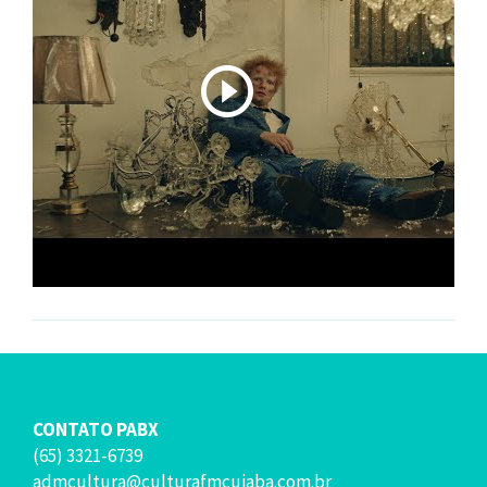
CONTATO PABX
(65) 3321-6739
admcultura@culturafmcuiaba.com.br