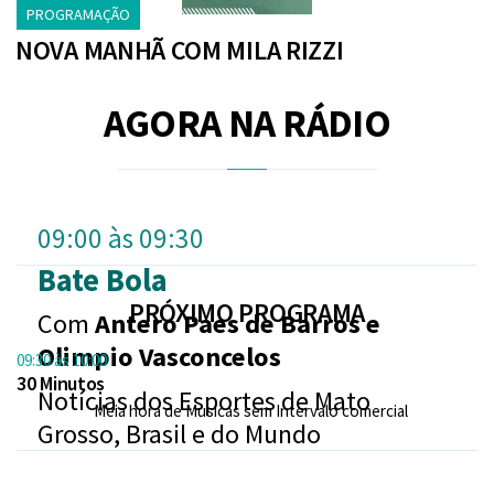
PROGRAMAÇÃO
NOVA MANHÃ COM MILA RIZZI
AGORA NA RÁDIO
09:00 às 09:30
Bate Bola
PRÓXIMO PROGRAMA
Com
Antero Paes de Barros e
Olimpio Vasconcelos
09:30 às 10:00
30 Minutos
Notícias dos Esportes de Mato
Meia hora de Musicas sem Intervalo comercial
Grosso, Brasil e do Mundo